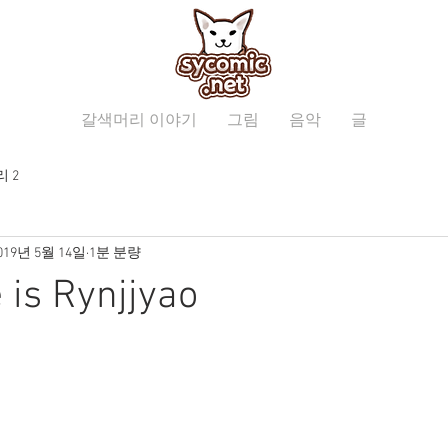
갈색머리 이야기
그림
음악
글
 2
019년 5월 14일
1분 분량
is Rynjjyao